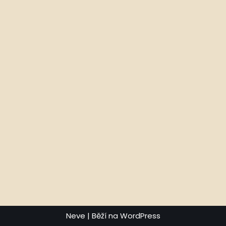
Neve
| Běží na
WordPress