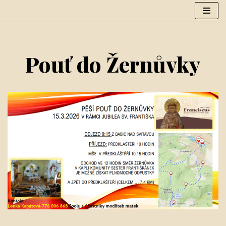
Přeskočit
na
obsah
Pouť do Žernůvky