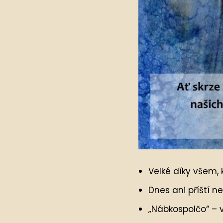
Velké díky všem, 
Dnes ani příští n
„Nábkospolčo“ – v