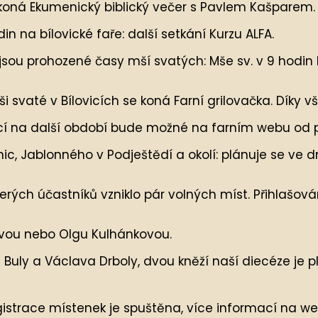
e koná Ekumenický biblický večer s Pavlem Kašparem.
in na bílovické faře: další setkání Kurzu ALFA.
 4. jsou prohozené časy mší svatých: Mše sv. v 9 hodin
mši svaté v Bílovicích se koná Farní grilovačka. Díky
cí na další období bude možné na farním webu od po
nic, Jablonného v Podještědí a okolí: plánuje se ve dn
rých účastníků vzniklo pár volných míst. Přihlašová
vou nebo Olgu Kulhánkovou.
 Buly a Václava Drboly, dvou kněží naší diecéze je 
gistrace místenek je spuštěna, více informací na w