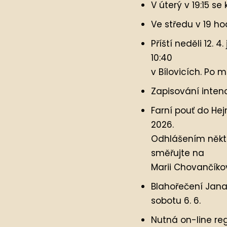
V úterý v 19:15 s
Ve středu v 19 hod
Příští neděli 12.
10:40
v Bílovicích. Po 
Zapisování inten
Farní pouť do Hej
2026.
Odhlášením někte
směřujte na
Marii Chovančíko
Blahořečení Jana
sobotu 6. 6.
Nutná on-line re