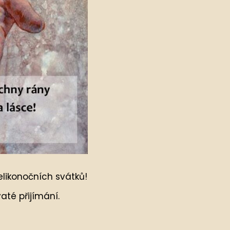
elikonočních svátků!
até přijímání.