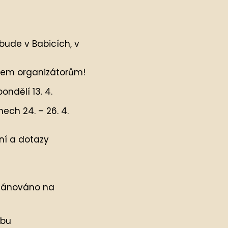
 bude v Babicích, v
 všem organizátorům!
ndělí 13. 4.
ech 24. – 26. 4.
ní a dotazy
plánováno na
ebu