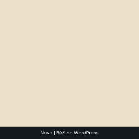
Neve
| Běží na
WordPress