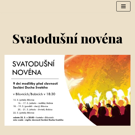
Přeskočit
na
obsah
Svatodušní novéna